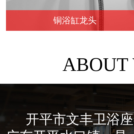
铜浴缸龙头
ABOUT
开平市文丰卫浴座落