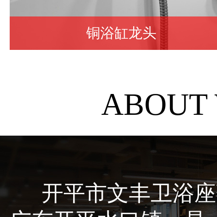
铜浴缸龙头
ABOUT
开平市文丰卫浴座落